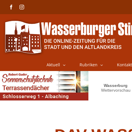
Skip
Facebook
Instagram
to
content
Aktuell
Rubriken
Kontakt