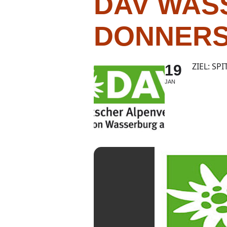
DAV WAS
DONNER
ZIEL: S
19
JAN