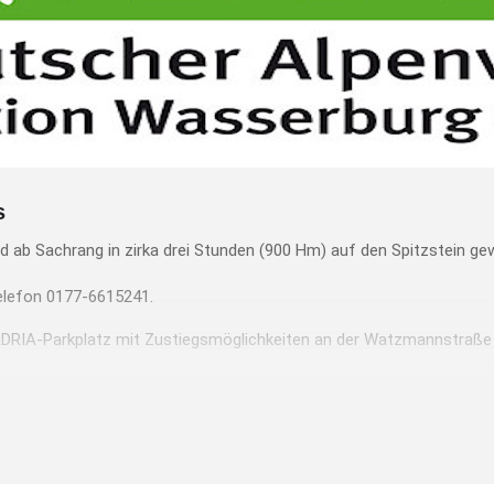
s
d ab Sachrang in zirka drei Stunden (900 Hm) auf den Spitzstein ge
Telefon 0177-6615241.
DRIA-Parkplatz mit Zustiegsmöglichkeiten an der Watzmannstraße u
tsstelle (Telefon 08071/40545) am Dienstag von 15 bis 18 Uhr.