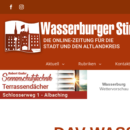
Skip
Facebook
Instagram
to
content
Aktuell
Rubriken
Kontakt