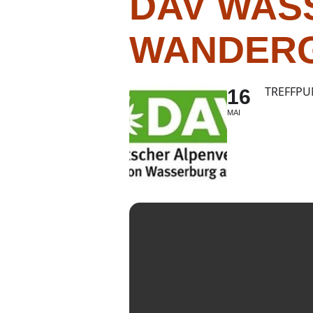
DAV WAS
WANDER
TREFFPU
16
MAI