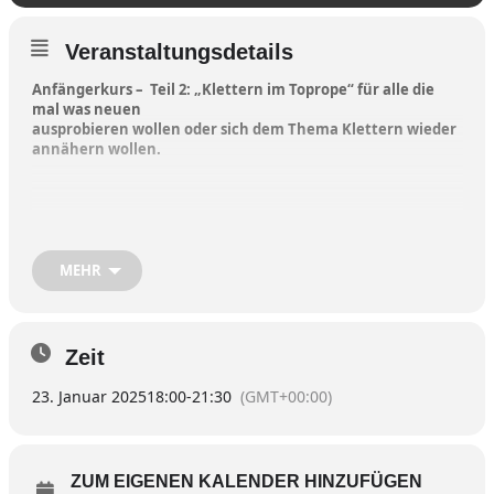
Veranstaltungsdetails
Anfängerkurs – Teil 2: „Klettern im Toprope“ für alle die
mal was neuen
ausprobieren wollen oder sich dem Thema Klettern wieder
annähern wollen.
Kursbeschreibung:
Knotenkunde und Sicherungstechnik,
grundlegende
Klettertechniken,
MEHR
Kursinhalte:
Abnahme des DAV-Kletterscheins „Indoor Toprope“
Voraussetzung:
Mindestalter 16 Jahre & Freude an der
Bewegung,
Zeit
sowie allgem. Sportlichkeit
23. Januar 2025
18:00
-
21:30
(GMT+00:00)
Kursort:
Kletterhalle Waldkraiburg
Termine:
Do 16. Januar & Do 23. Januar 2025, jeweils 18:00-21:30
Uhr
ZUM EIGENEN KALENDER HINZUFÜGEN
Anmeldeschluss
: 10.01.2025