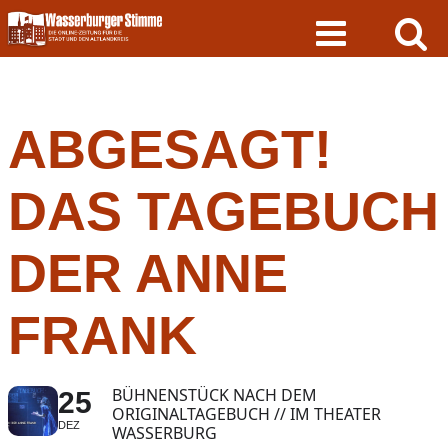
Skip
to
content
ABGESAGT!
DAS TAGEBUCH
DER ANNE
FRANK
BÜHNENSTÜCK NACH DEM
25
ORIGINALTAGEBUCH // IM THEATER
DEZ
WASSERBURG