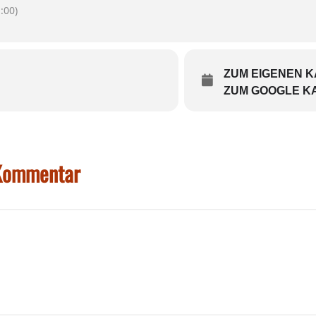
ie an allen Vorverkaufsstellen von Inn-Salzach-Ticket.
:00)
 Samstag um 20 Uhr, sonntags um 19 Uhr.
ZUM EIGENEN 
ZUM GOOGLE K
 Kommentar