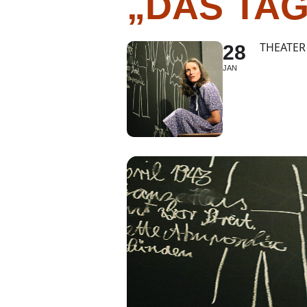
„DAS TA
THEATER
28
JAN