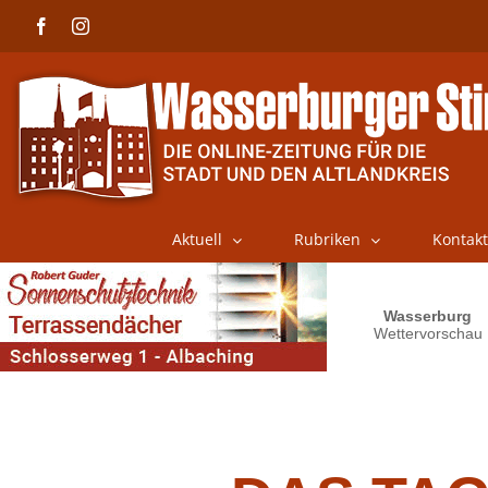
Skip
Facebook
Instagram
to
content
Aktuell
Rubriken
Kontakt