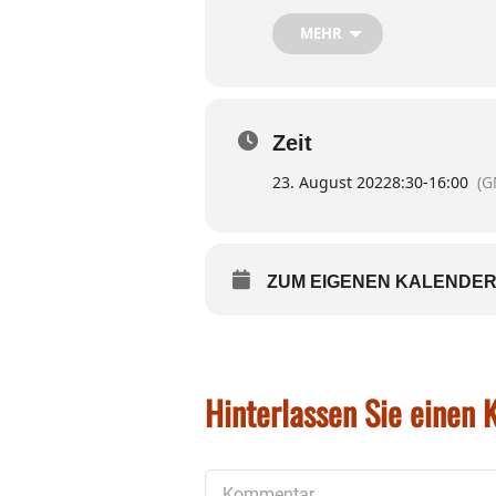
MEHR
Beim kostenlosen Angebot de
vorbeikommen. Es steht auf 
Zeit
23. August 2022
8:30
-
16:00
(G
ZUM EIGENEN KALENDER
Hinterlassen Sie einen
Kommentar