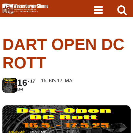
Skip
to
content
DART OPEN DC
ROTT
16. BIS 17. MAI
16
17
MAI