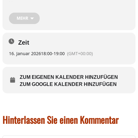
Kurse
im
Sebastian-Kneipp-Raum:
Kaspar-
Aiblinger-Platz 24,
MEHR
Rückgebäude
Mehr
Informationen unter
kneippverein-
Zeit
wasserburg-inn.de
16. Januar 2026
18:00
-
19:00
(GMT+00:00)
ZUM EIGENEN KALENDER HINZUFÜGEN
ZUM GOOGLE KALENDER HINZUFÜGEN
Hinterlassen Sie einen Kommentar