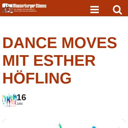
Skip
to
content
DANCE MOVES
MIT ESTHER
HÖFLING
16
JAN