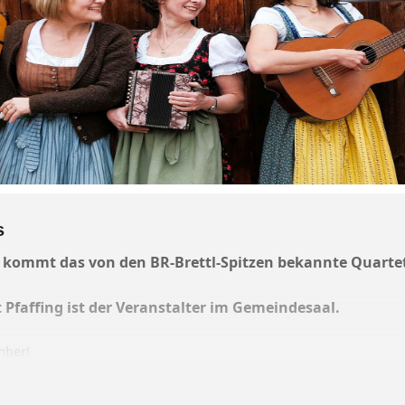
s
kommt das von den BR-Brettl-Spitzen bekannte Quartett 
Pfaffing ist der Veranstalter im Gemeindesaal.
mber!
ina und Vroni Beubl, Sandra Osterloher und Claudia Ka
ber zehn Jahren zusammen. Sie sorgen mit ihrem bis zu