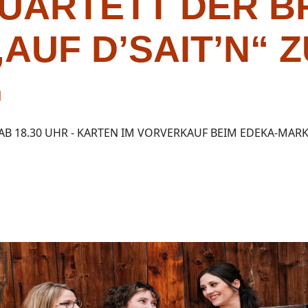
UARTETT DER BR
„AUF D’SAIT’N“ Z
G
 AB 18.30 UHR - KARTEN IM VORVERKAUF BEIM EDEKA-MARK