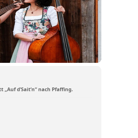
„Auf d’Sait’n“ nach Pfaffing.
ulich – kommen aus Moosburg
 vierstimmigen Gesang und mit