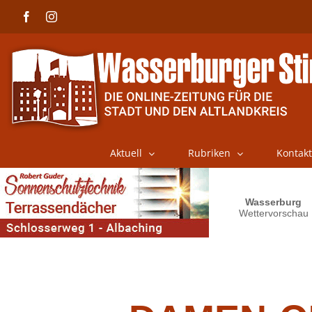
Skip
Facebook
Instagram
to
content
Aktuell
Rubriken
Kontakt