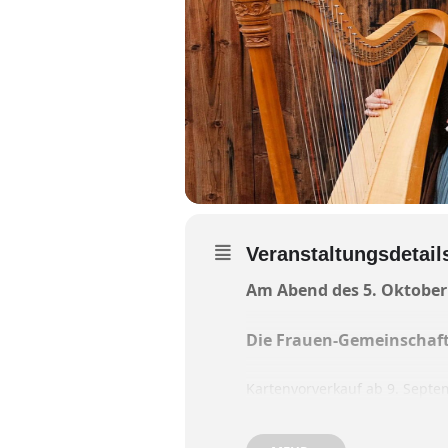
Veranstaltungsdetail
Am Abend des 5. Oktober 
Die Frauen-Gemeinschaft 
Kartenvorverkauf ab 9. Septe
Die vier Damen – Christ
und spielen schon seit ü