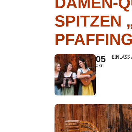
DAMEN-Q
SPITZEN 
PFAFFIN
EINLASS
05
OKT