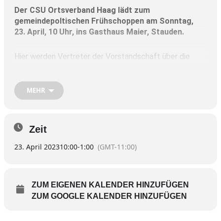
Der CSU Ortsverband Haag lädt zum
gemeindepoltischen Frühschoppen am Sonntag,
23. April, 10 Uhr, ins Gasthaus Maier, Stauden.
Hier werden Vertreter der Vorstandschaft über die
Themen „gemeindliche Investitionen,
Wasserversorgung und Wohnen in Haag“ informieren.
MEHR
Referenten sind Horst Berchtold, Klaus Breitreiner und Stefan
Högenauer.
Zeit
23. April 2023
10:00
-
1:00
(GMT-11:00)
ZUM EIGENEN KALENDER HINZUFÜGEN
ZUM GOOGLE KALENDER HINZUFÜGEN