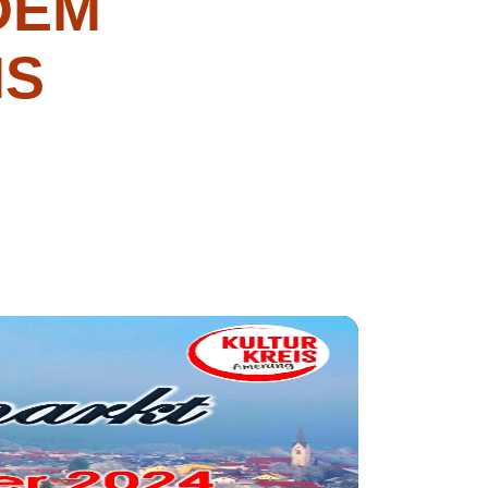
DEM
IS