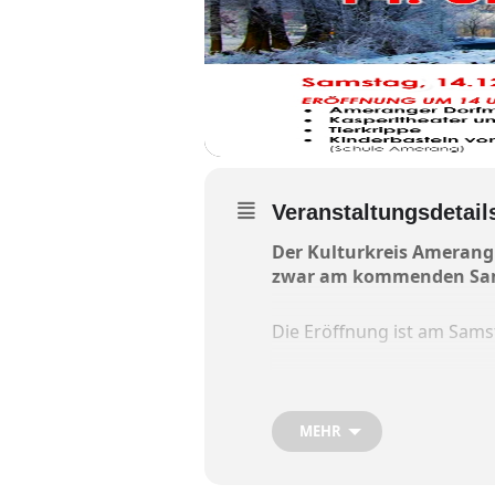
Veranstaltungsdetail
Der Kulturkreis Amerang 
zwar am kommenden Sams
Die Eröffnung ist am Sam
Um 15.30 Uhr spielt das Ka
MEHR
Am Sonntag um 15 Uhr gebe