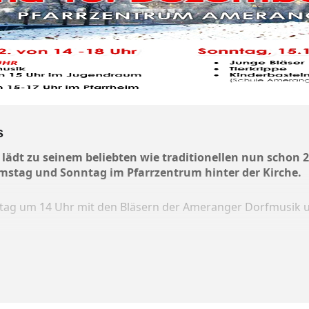
s
lädt zu seinem beliebten wie traditionellen nun schon 2
tag und Sonntag im Pfarrzentrum hinter der Kirche.
stag um 14 Uhr mit den Bläsern der Ameranger Dorfmusik
sperltheater für Jung und Alt.
n die jungen Bläser ein kleines Konzert im Innenhof.