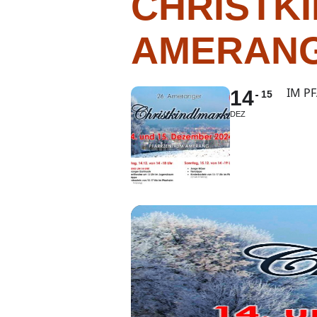
CHRISTK
AMERANG
IM P
14
15
DEZ