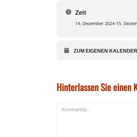
Besucht werden kann der 
Zeit
Der Christkindlmarkt in de
gemütlicher Treffpunkt in
14. Dezember 2024
-
15. Deze
ZUM EIGENEN KALENDER
Hinterlassen Sie einen
Kommentar