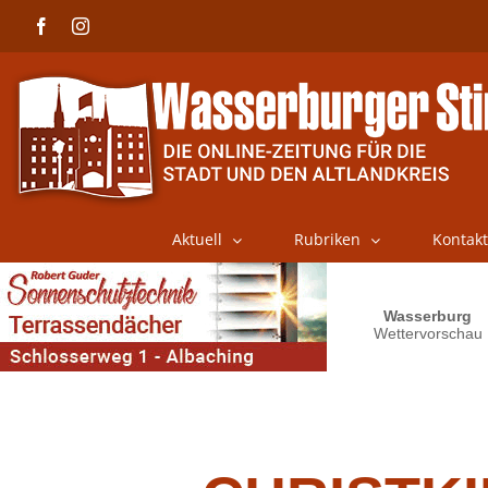
Skip
Facebook
Instagram
to
content
Aktuell
Rubriken
Kontakt