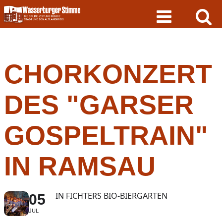
Skip
to
content
CHORKONZERT
DES "GARSER
GOSPELTRAIN"
IN RAMSAU
IN FICHTERS BIO-BIERGARTEN
05
JUL