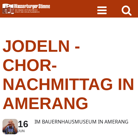
Skip
to
content
JODELN -
CHOR-
NACHMITTAG IN
AMERANG
IM BAUERNHAUSMUSEUM IN AMERANG
16
JUN