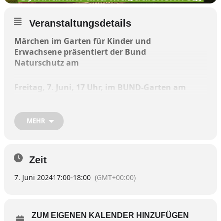
Veranstaltungsdetails
Märchen im Garten für Kinder und
Erwachsene präsentiert der Bund
Naturschutz am
Freitag, 7. Juni, 17 Uhr, im BUND-Garten am
Magdalenenweg in Wasserburg.
MEHR
Mitglieder, Freunde, Nichtmitglieder
und
Interessierte sind willkommen, den
Erzählungen von Marianne Philipp zu
lauschen.
Zeit
7. Juni 2024
17:00
-
18:00
(GMT+00:00)
Der Eintritt ist frei, freiwillige Spende sind
erbeten.
ZUM EIGENEN KALENDER HINZUFÜGEN