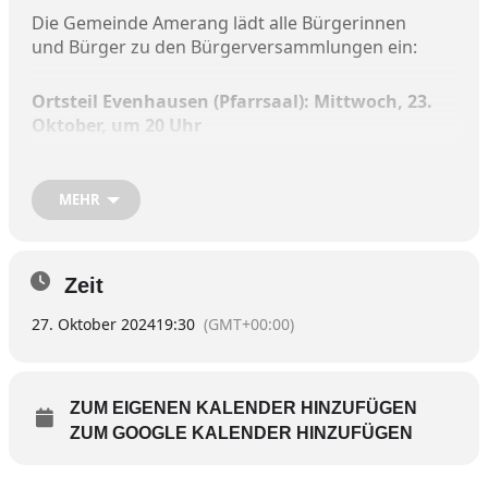
Die Gemeinde Amerang lädt alle Bürgerinnen
und Bürger zu den Bürgerversammlungen ein:
Ortsteil Evenhausen (Pfarrsaal):
Mittwoch, 23.
Oktober, um 20 Uhr
Amerang
MEHR
(Gemeindehalle/Gymnastikraum):
Freitag, 25.
Oktober, um 19.30 Uhr
Ortsteil Kirchensur
Zeit
(Feuerwehrhaus):
Sonntag, 27. Oktober, um
27. Oktober 2024
19:30
(GMT+00:00)
19.30 Uhr
Die Tagesordnung umfasst einen Bericht des
Bürgermeisters zur Finanzlage der Gemeinde,
ZUM EIGENEN KALENDER HINZUFÜGEN
einen Rückblick auf durchgeführte Maßnahmen
ZUM GOOGLE KALENDER HINZUFÜGEN
und eine Vorschau auf gemeindliche Vorhaben
sowie die Ortsentwicklung.