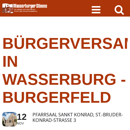
Skip
to
content
BÜRGERVERSA
IN
WASSERBURG -
BURGERFELD
PFARRSAAL SANKT KONRAD, ST.-BRUDER-
12
KONRAD-STRASSE 3
NOV