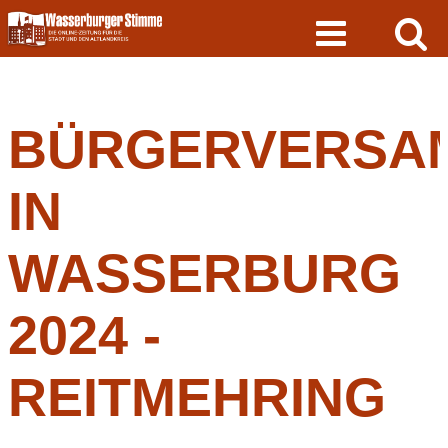
Skip
to
content
BÜRGERVERSA
IN
WASSERBURG
2024 -
REITMEHRING