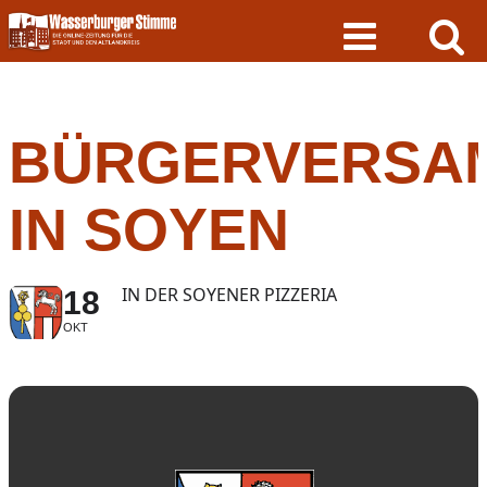
Skip
to
content
BÜRGERVERSA
IN SOYEN
IN DER SOYENER PIZZERIA
18
OKT