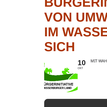
BÜRGERIN
VON UMW
IM WASS
SICH
MIT WAH
10
OKT