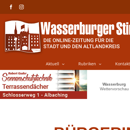
Skip
Facebook
Instagram
to
content
Aktuell
Rubriken
Kontakt