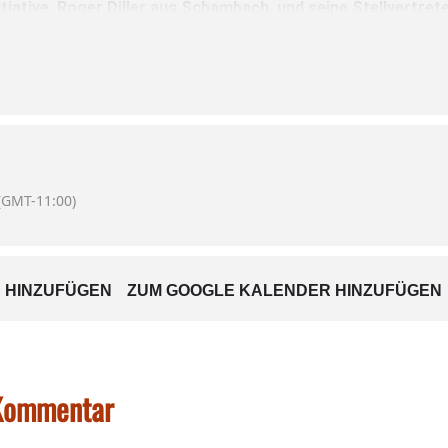
tiative, Roger Diller aus Schambach, und seine Stellvertre
itsch aus Babensham freuen sich auf viele Anwesende.
f der Agenda:
(GMT-11:00)
 HINZUFÜGEN
ZUM GOOGLE KALENDER HINZUFÜGEN
räge
 Kommentar