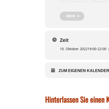
Der Vorstand der Bürgerini
Odelsham sowie Günter Kle
MEHR
Folgende Punkte stehen au
– Bericht des Vorstands
Zeit
– Kassenbericht
10. Oktober 2022
19:00
-
22:00
– Entlastung des Vorstands
–
Wahl des Vorstands
ZUM EIGENEN KALENDER
– Planung, Wünsche und Ant
Hinterlassen Sie einen