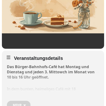
Veranstaltungsdetails
Das Bürger-Bahnhofs-Café hat Montag und
Dienstag und jeden 3. Mittowch im Monat von
10 bis 16 Uhr geöffnet.
In dem bunten, heimeliges Café mit 18
Sitzplätzen und einer kleinen Spielecke gibt es
Kaffee, Tee, Wasser, Kuchen und Brote mit
Aufstrich – gezahlt wird nach dem Prinzip „Gib
MEHR