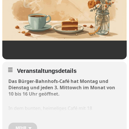
Veranstaltungsdetails
Das Bürger-Bahnhofs-Café hat Montag und
Dienstag und jeden 3. Mittowch im Monat von
10 bis 16 Uhr geöffnet.
In dem bunten, heimeliges Café mit 18
Sitzplätzen und einer kleinen Spielecke gibt es
Kaffee, Tee, Wasser, Kuchen und Brote mit
Aufstrich – gezahlt wird nach dem Prinzip „Gib
MEHR