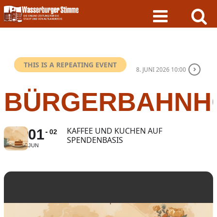
Skip
to
content
THIS IS A REPEATING EVENT
8. JUNI 2026 10:00
BÜRGERBAHNH
KAFFEE UND KUCHEN AUF
01
02
SPENDENBASIS
JUN