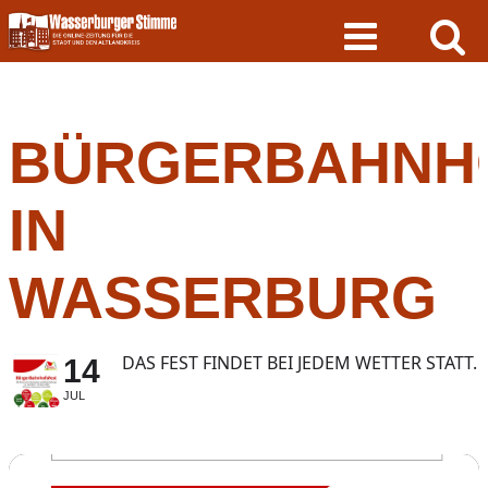
Skip
to
content
BÜRGERBAHNH
IN
WASSERBURG
DAS FEST FINDET BEI JEDEM WETTER STATT.
14
JUL