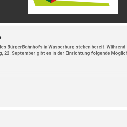
s
des BürgerBahnhofs in Wasserburg stehen bereit. Während 
 22. September gibt es in der Einrichtung folgende Möglic
in sozialen Anliegen und Fragen – Ethel-D. Kafka (BürgerBahnhof)
er Unabhängigen Teilhabe-Beratung EUTB – Nils Vater (Startklar Ro
alen Fragen und Anliegen mit Ethel – D. Kafka (BürgerBahnhof)
entfällt
 Kreuzbundes für Menschen mit Suchterkrankungen und deren Angehö