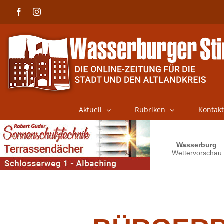
Skip
Facebook
Instagram
to
content
Aktuell
Rubriken
Kontakt