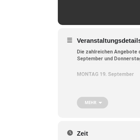
Veranstaltungsdetail
Die zahlreichen Angebote 
September und Donnerstag,
MONTAG 19. September
10- 12 Uhr offene Beratung 
MEHR
DIENSTAG 20. September
10 – 12 Uhr Sprechstunde d
die offene Beratung in sozi
Zeit
18 – 19 Uhr Infostunde des