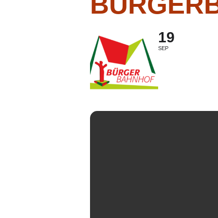
BÜRGER
19
SEP