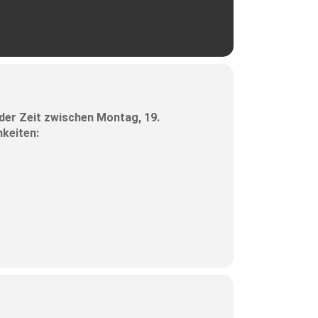
der Zeit zwischen Montag, 19.
hkeiten:
senheim) Anmeldung unter 08031 2215804
rige