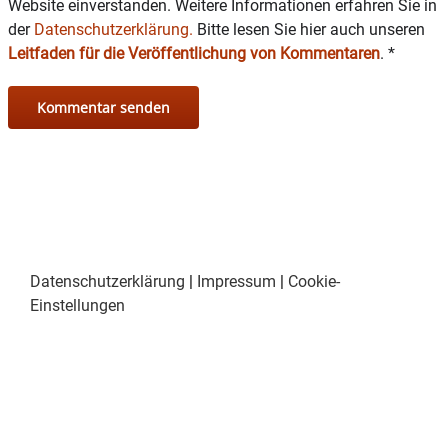
Website einverstanden. Weitere Informationen erfahren Sie in
der
Datenschutzerklärung.
Bitte lesen Sie hier auch unseren
15.15 – 17 Uhr Migrationsberatung– Müjgan Celebi
Leitfaden für die Veröffentlichung von Kommentaren
.
*
(AWO) –Anmeldung erforderlich unter 08031-
4015402
DONNERSTAG 3. August
9 – 11 Uhr offene Infoberatung in sozialen Fragen
und Anliegen – Ethel – D. Kafka (Bürger-Bahnhof)
13 – 16 Uhr VdK Sprechstunde für Sozialrecht –
Anmeldung aus organisatorischen Gründen dringend
erforderlich
unter 08031-619940
Datenschutzerklärung
|
Impressum
|
Cookie-
Einstellungen