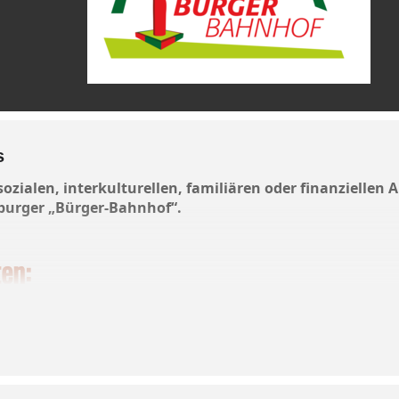
s
 sozialen, interkulturellen, familiären oder finanziellen
rburger „Bürger-Bahnhof“.
ten:
ratung in sozialen Fragen und Anliegen – Ethel-D. Kafka (B