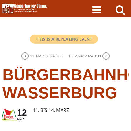
Skip
to
content
THIS IS A REPEATING EVENT
11. MÄRZ 2024 0:00
13. MÄRZ 2024 0:00
BÜRGERBAHNH
WASSERBURG
11. BIS 14. MÄRZ
12
MÄR