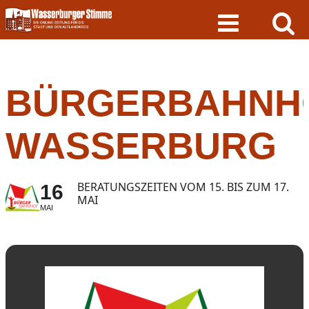
Skip
to
content
BÜRGERBAHNH
WASSERBURG
BERATUNGSZEITEN VOM 15. BIS ZUM 17.
16
MAI
MAI