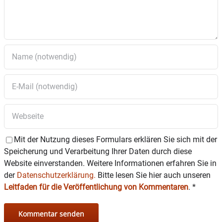
und Anliegen – Joachim Boy (Ehrenamtlicher Bürger-
Bahnhof) – verkürzte Beratung!
19. 30 Uhr Infostunde des Talentetausch Grafing –
ab 20 Uhr Markttreffen
MITTWOCH 17. Mai
8 – 12 Uhr Beratung des Pflegestützpunkts
Rosenheim – Sylvia Schachner (Landratsamt
Rosenheim) – 13-16 Uhr nur nach vorheriger
Terminvereinbarung unter 08031-392-2295 oder
sylvia.schachner@lra-rosenheim.de
15.15 – 17 Uhr Migrationsberatung– Müjgan Celebi
Mit der Nutzung dieses Formulars erklären Sie sich mit der
(AWO) –Anmeldung unter 08031-4015402
Speicherung und Verarbeitung Ihrer Daten durch diese
Website einverstanden. Weitere Informationen erfahren Sie in
DONNERSTAG 18. Mai
der
Datenschutzerklärung.
Bitte lesen Sie hier auch unseren
Leitfaden für die Veröffentlichung von Kommentaren
.
*
Feiertag