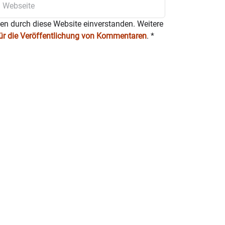
ITERN
ten durch diese Website einverstanden. Weitere
nvereinbarung!
für die Veröffentlichung von Kommentaren
.
*
rderlich unter 08031 / 619940