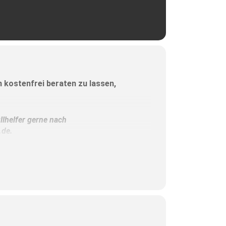
en kostenfrei beraten zu lassen,
llhelfer gerne nach
.de.
rmin anzumelden – zum Beispiel für