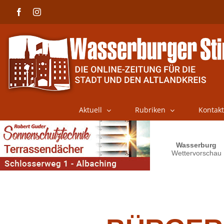
Skip
Facebook
Instagram
to
content
Aktuell
Rubriken
Kontakt