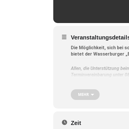
Veranstaltungsdetail
Die Möglichkeit, sich bei s
bietet der Wasserburger „
Allen, die Unterstützung bei
Terminvereinbarung unter 0
Es wird gebeten, sich ebenfa
MEHR
ein längeres Anliegen oder w
Die Beratungszeit
Zeit