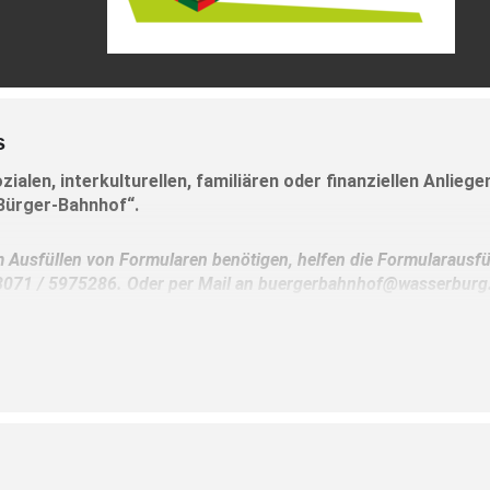
s
ozialen, interkulturellen, familiären oder finanziellen Anlieg
Bürger-Bahnhof“.
m Ausfüllen von Formularen benötigen, helfen die Formularausfü
8071 / 5975286. Oder per Mail an buergerbahnhof@wasserburg
lls unter dieser Rufnummer für einen individuellen Beratungste
eil die offenen Beratungszeiten für Sie nicht passen.
en: