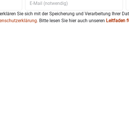
 ab 16 Uhr Rettungskette und Hausnotruf mit den JOHANN
erklären Sie sich mit der Speicherung und Verarbeitung Ihrer Da
und Anliegen – Ethel-D. Kafka („Bürger-Bahnhof“) nur nach Termi
enschutzerklärung.
Bitte lesen Sie hier auch unseren
Leitfaden 
recht – Anmeldung aus organisatorischen Gründen dringend erfo