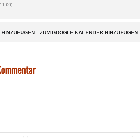
11:00)
AG
 HINZUFÜGEN
ZUM GOOGLE KALENDER HINZUFÜGEN
in sozialen Fragen und Anliegen – Ethel D. Kafka (Bürger-Bahnho
 Kommentar
kts Rosenheim – Sylvia Schachner (Landratsamt Rosenheim) – 1
031 / 392-2295 oder sylvia.schachner@lra-rosenheim.de
nbeirates
 Celebi (AWO) – Anmeldung erforderlich unter 08031 / 4015402