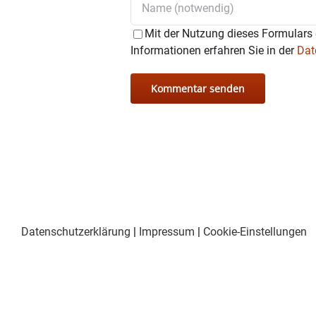
Ganztägig
Café Ratsch und
Mit der Nutzung dieses Formulars 
Beratung in sozialen Fragen 
Informationen erfahren Sie in der
Dat
13 – 16 Uhr
VdK-Sprechstunde für Sozial
Datenschutzerklärung
|
Impressum
|
Cookie-Einstellungen