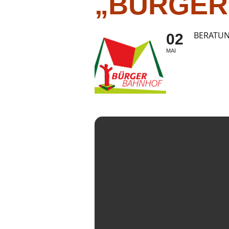
„BÜRGER
BERATUN
02
MAI