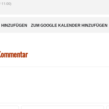
-11:00)
̈llen von Formularen oder einen individuellen Termin benötigt, ka
uergerbahnhof@wasserburg.de
anmelden.
 HINZUFÜGEN
ZUM GOOGLE KALENDER HINZUFÜGEN
 Kommentar