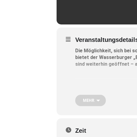
Veranstaltungsdetail
Die Möglichkeit, sich bei s
bietet der Wasserburger 
sind weiterhin geöffnet – 
Die Beratungszeiten:
MEHR
FREITAG 14. APRIL
9.15 – 12 Uhr:
Sprechstunde der Fachstelle 
Zeit
erforderlich unter 08031 / 30