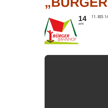
„BÜRGER
11. BIS 1
14
APR