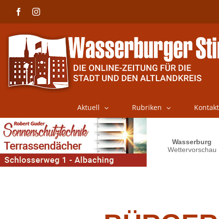
Skip
Facebook
Instagram
to
content
Aktuell
Rubriken
Kontakt