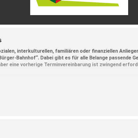
s
ozialen, interkulturellen, familiären oder finanziellen Anlieg
„Bürger-Bahnhof“.
Dabei gibt es für alle Belange passende 
aber eine vorherige Terminvereinbarung ist zwingend erforde
zur Verhinderung von Obdachlosigkeit – Janett Bodemann (Diakon
09 1039