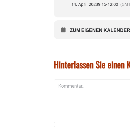
14. April 2023
9:15
-
12:00
(GMT
Wer Unterstützung beim Ausfu
5975286 oder per Mail über
b
ZUM EIGENEN KALENDER
Hinterlassen Sie einen
Kommentar