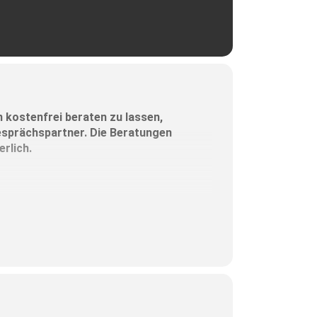
en kostenfrei beraten zu lassen,
Gesprächspartner. Die Beratungen
rlich.
ie Rosenheim)
Anmeldung dringend