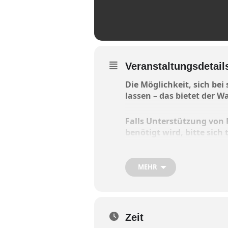
Veranstaltungsdetail
Die Möglichkeit, sich bei
lassen – das bietet der 
Falls Unterstützung von 
benötigt wird, bitte sich
Ehrenamtliche helfen beim
MEHR
o zur Grundsicherung
o Schwerbehindertenantr
o Vorsorgevollmacht und 
sowie beim Erstellen von
Zeit