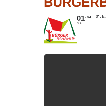
BÜRGER
01. BI
01
03
JUN