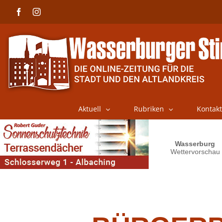
Skip
Facebook
Instagram
to
content
Aktuell
Rubriken
Kontakt