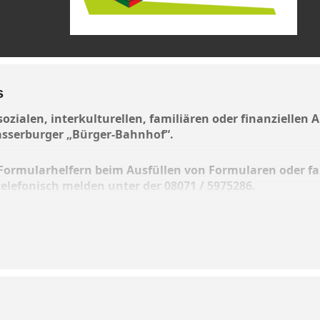
s
 sozialen, interkulturellen, familiären oder finanziellen
Wasserburger „Bürger-Bahnhof“.
Formularhelfern beim Ausfüllen von Formularen oder fall
 telefonisch melden unter der 08071 / 5975286.
 Ausfüllen von Formularen
ag
Patientenverfügung
 Bewerbungen und Lebensläufen.