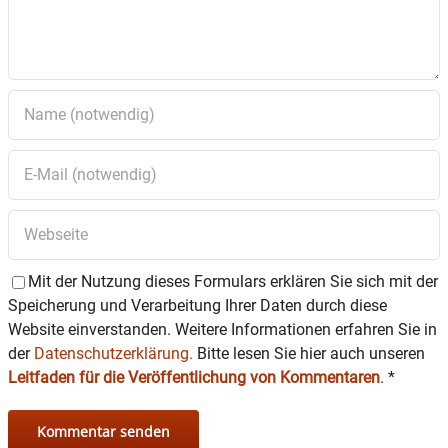
Terminvereinbarung unter 08031/392-223 13
oder
sylvia.schachner@lra-rosenheim.de
15.15 bis 17 Uhr Migrationsberatung– Müjgan
Celebi (AWO) –Anmeldung unter 08031/4015402
Donnerstag, 28. Mai
10 bis 12 Uhr offene Infoberatung in sozialen
Anliegen und Fragen – Joachim Boy
(Ehrenamtlicher Bürger-Bahnhof) – verkürzte
Beratung
Mit der Nutzung dieses Formulars erklären Sie sich mit der
Speicherung und Verarbeitung Ihrer Daten durch diese
Website einverstanden. Weitere Informationen erfahren Sie in
der
Datenschutzerklärung.
Bitte lesen Sie hier auch unseren
Leitfaden für die Veröffentlichung von Kommentaren
.
*