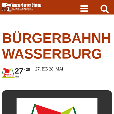
Skip
to
content
BÜRGERBAHNH
WASSERBURG
27. BIS 28. MAI
27
28
MAI