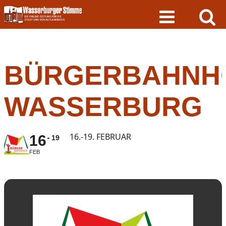
Skip
to
content
BÜRGERBAHNH
WASSERBURG
16.-19. FEBRUAR
16
19
FEB