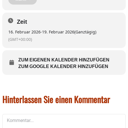
telefonisch melden unter der 08071 / 5975286.
Ehrenamtliche helfen beim Ausfüllen von
Zeit
Formularen
o zur Grundsicherung
16. Februar 2026
-
19. Februar 2026
(Ganztägig)
o Schwerbehindertenantrag
(GMT+00:00)
o Vorsorgevollmacht und Patientenverfügung
sowie beim Erstellen von Bewerbungen und
Lebensläufen.
ZUM EIGENEN KALENDER HINZUFÜGEN
ZUM GOOGLE KALENDER HINZUFÜGEN
Die Beratungszeiten nächste
Woche:
Hinterlassen Sie einen Kommentar
MONTAG 16. Februar
Kommentar
entfällt: offene Beratung in sozialen Fragen und
Anliegen