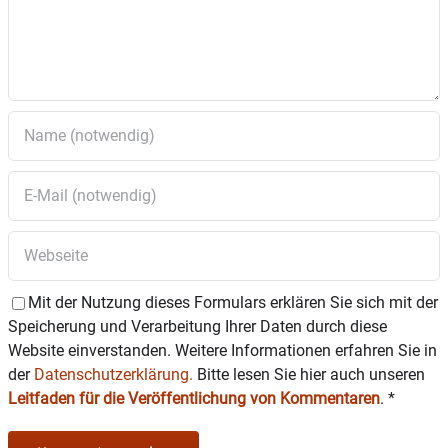
14 – 18 Uhr offene Sprechstunde für
ehrenamtliche Betreuer, Bevollmächtigte,
Vorsorgevollmachten, Betreuungs – und
Patientenverfügungen – Michael Voggenauer
(Betreuungsverein – Diakonie Rosenheim)
DIENSTAG 17. Februar – Faschingsdienstag
keine Beratungen!
MITTWOCH 18. Februar
8 – 12 Uhr Beratung des Pflegestützpunkts
Rosenheim – Sylvia Schachner (Landratsamt
Rosenheim). Von 13-16 Uhr nur nach vorheriger
Mit der Nutzung dieses Formulars erklären Sie sich mit der
Terminvereinbarung unter 08031 / 392-2295
Speicherung und Verarbeitung Ihrer Daten durch diese
oder sylvia.schachner@lra-rosenheim.de
15.15 – 17 Uhr Migrationsberatung– Müjgan
Website einverstanden. Weitere Informationen erfahren Sie in
Celebi (AWO) –Anmeldung unter der 08031 /
der
Datenschutzerklärung.
Bitte lesen Sie hier auch unseren
4015402
Leitfaden für die Veröffentlichung von Kommentaren
.
*
19.30 Uhr Infostunde und Markttreffen –
Tauschnetz Grafing