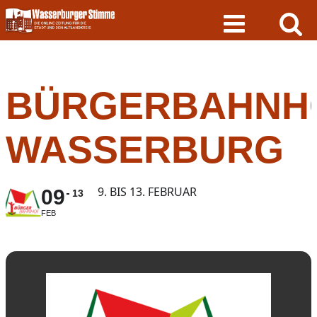
Skip
to
content
BÜRGERBAHNH
WASSERBURG
9. BIS 13. FEBRUAR
09
13
FEB