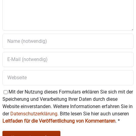
Die Beratungszeiten in der
kommenden Woche:
Montag 9. Februar
10 bis 12 Uhr offene Beratung in sozialen Fragen
und Anliegen (Ethel–D. Kafka –Bürger-Bahnhof)
14 bis 18 Uhr offene Sprechstunde für
ehrenamtliche Betreuer, Bevollmächtigte,
Vorsorgevollmachten, Betreuungs – und
Patientenverfügungen – Michael Voggenauer
Mit der Nutzung dieses Formulars erklären Sie sich mit der
(Betreuungsverein – Diakonie Rosenheim)
Speicherung und Verarbeitung Ihrer Daten durch diese
14 bis 16 Uhr Sprechstunde des Netzwerk 18 –
Website einverstanden. Weitere Informationen erfahren Sie in
Claudia Kleindörfer (Netzwerk 18) – Anmeldung
der
Datenschutzerklärung.
Bitte lesen Sie hier auch unseren
erforderlich unter 08631/9847446
Leitfaden für die Veröffentlichung von Kommentaren
.
*
Dienstag, 10. Februar