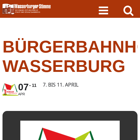
Skip
to
content
BÜRGERBAHNH
WASSERBURG
7. BIS 11. APRIL
07
11
APR