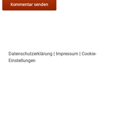
In der Zeit vom 13. Dezember bis zum 17.
Dezember finden Beratungen des Bürger-
Bahnhofs nur noch bei DRINGLICHKEIT und
mit
vorheriger TERMINVEREINBARUNG statt.
Für
einen Termin bitte sich anmelden unter der
08071 / 5975286 oder
buergerbahnhof@wasserburg.de
Datenschutzerklärung
|
Impressum
|
Cookie-
Einstellungen
Vom 18. Dezember bis einschließlich 6. Januar
bleibt die Beratung drei Wochen lang
geschlossen.