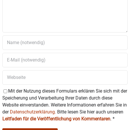
(Betriebsseelsorge Erzdiözese
München – Freising)
14 – 18 Uhr offene Sprechstunde für
ehrenamtliche Betreuer, Bevollmächtigte,
Vorsorgevollmachten, Betreuungs – und
Patientenverfügungen – Michael Voggenauer
(Betreuungsverein – Diakonie Rosenheim)
MITTWOCH 18. Dezember
8 – 12 Uhr Beratung des Pflegestützpunkts
Rosenheim – Sylvia Schachner (Landratsamt
Rosenheim) 13-16 Uhr nur nach
vorheriger Terminvereinbarung unter 08031-
392-2295 oder sylvia.schachner@lra-
Mit der Nutzung dieses Formulars erklären Sie sich mit der
rosenheim.de
Speicherung und Verarbeitung Ihrer Daten durch diese
15.15 – 17 Uhr Migrationsberatung– Müjgan
Website einverstanden. Weitere Informationen erfahren Sie in
Celebi (AWO) –Anmeldung unter 08031 – 4015402
der
Datenschutzerklärung.
Bitte lesen Sie hier auch unseren
19.30 Uhr Info und Markttreffen des Tauschnetz
Leitfaden für die Veröffentlichung von Kommentaren
.
*
Wasserburg