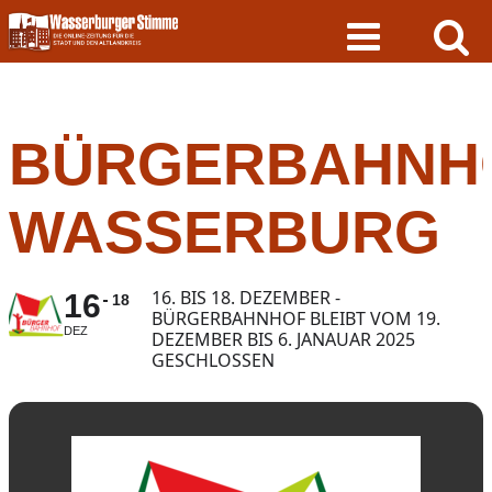
Skip
to
content
BÜRGERBAHNH
WASSERBURG
16. BIS 18. DEZEMBER -
16
18
BÜRGERBAHNHOF BLEIBT VOM 19.
DEZ
DEZEMBER BIS 6. JANAUAR 2025
GESCHLOSSEN