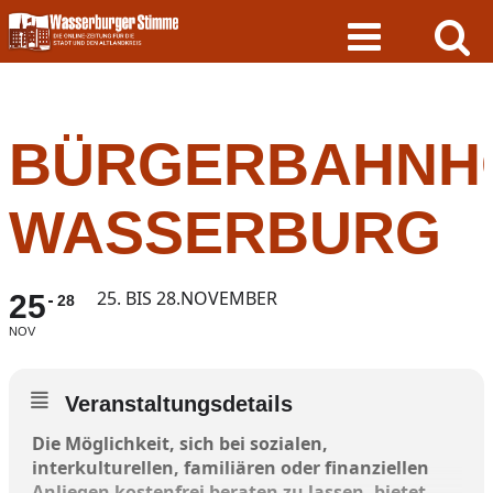
Skip
to
content
BÜRGERBAHNH
WASSERBURG
25. BIS 28.NOVEMBER
25
28
NOV
Veranstaltungsdetails
Die Möglichkeit, sich bei sozialen,
interkulturellen, familiären oder finanziellen
Anliegen kostenfrei beraten zu lassen, bietet