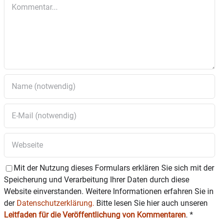
Kommentar
Uhr nur nach
vorheriger Terminvereinbarung unter 08031 / 392-2295
oder sylvia.schachner@lra-rosenheim.de
14 – 16 Uhr Kontaktcafé des Behindertenbeirates
15.15 – 17 Uhr Migrationsberatung– Müjgan Celebi
(AWO) –Anmeldung erforderlich unter 08031 / 4015402
DONNERSTAG 6. April
9 – 12 Uhr offene Infoberatung in sozialen Fragen und
Anliegen – Joachim Boy (Ehrenamtlicher des Bürger-
Bahnhof)
13 – 16 Uhr VdK-Sprechstunde für Sozialrecht –
Anmeldung aus organisatorischen Gründen dringend
erforderlich unter 08031 / 619940
Mit der Nutzung dieses Formulars erklären Sie sich mit der
Speicherung und Verarbeitung Ihrer Daten durch diese
Website einverstanden. Weitere Informationen erfahren Sie in
der
Datenschutzerklärung.
Bitte lesen Sie hier auch unseren
Leitfaden für die Veröffentlichung von Kommentaren
.
*