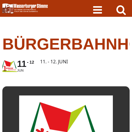
Skip
to
content
BÜRGERBAHNH
11. - 12. JUNI
11
12
JUN