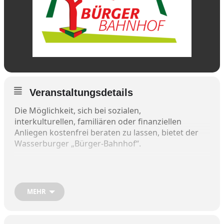
Veranstaltungsdetails
Die Möglichkeit, sich bei sozialen,
interkulturellen, familiären oder finanziellen
Anliegen kostenfrei beraten zu lassen, bietet der
Wasserburger „Bürger-Bahnhof“.
Falls Sie Unterstützung beim Ausfüllen von
Formularen benötigen, helfen Ihnen die
Formularausfüllhelfer gerne nach
MEHR
Terminvereinbarung unter
08071 -5975286
. Oder
per Mail an buergerbahnhof@wasserburg.de an.