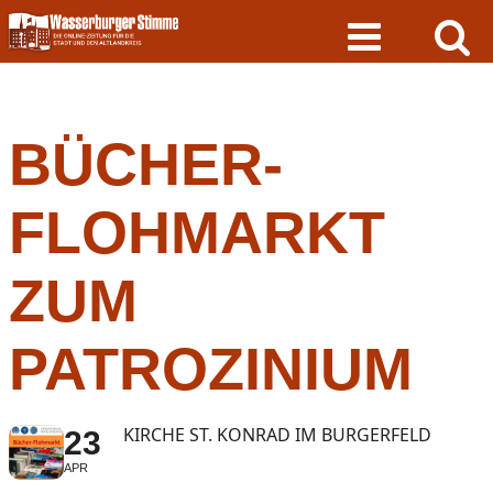
Skip
to
content
BÜCHER-
FLOHMARKT
ZUM
PATROZINIUM
KIRCHE ST. KONRAD IM BURGERFELD
23
APR