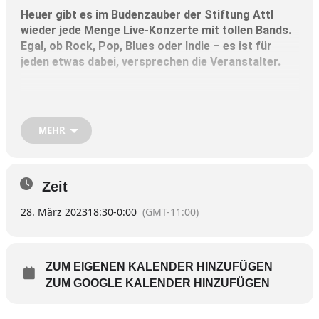
Heuer gibt es im Budenzauber der Stiftung Attl
wieder jede Menge Live-Konzerte mit tollen Bands.
Egal, ob Rock, Pop, Blues oder Indie – es ist für
jeden etwas dabei, versprechen die Veranstalter.
Am Dienstag, 28. März, ist die Band „Da oide
Schlog“ (Foto) zu Gast. Keine Lederhosen, keine
Schnulzen, stattdessen deftiger, bayerischer Rock
MEHR
„voll auf die Zwölf“.
Die beiden Sänger und Songwriter der Band spielen
Zeit
unplugged bayerischen Rock und begeistern, wie die
Veranstalter ankündigen, mit ihrer unverwechselbaren,
28. März 2023
18:30
-
0:00
(GMT-11:00)
lockeren Art.
Beginn ist um 18.30 Uhr – Eintritt: Ein Euro.
ZUM EIGENEN KALENDER HINZUFÜGEN
ZUM GOOGLE KALENDER HINZUFÜGEN
Veranstaltungsort ist das Foyer der Attler Kantine.