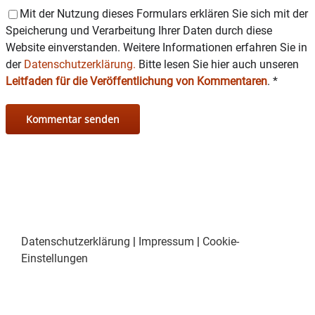
August, von 19.30 bis 21.30 Eur statt. Start
Mit der Nutzung dieses Formulars erklären Sie sich mit der
und Ende ist bei der Buchhandlung Fabula.
Speicherung und Verarbeitung Ihrer Daten durch diese
Website einverstanden. Weitere Informationen erfahren Sie in
Bereits ab 19 Uhr sind alle Teilnehmer zu einem
der
Datenschutzerklärung.
Bitte lesen Sie hier auch unseren
Minnie-Drink in der Buchhandlung Fabula
Leitfaden für die Veröffentlichung von Kommentaren
.
*
eingeladen. Auch im Anschluss an die
Veranstaltung stehen Monika Nebl und Irene
Kristen-Deliano für Fragen rund um die Krimi-
Minnie und die Wasserburger Stadtgeschichte
zur Verfügung.
Der Eintrittspreis beträgt 15 Euro im Vorverkauf
bei der Buchhandlung Fabula und 20 Euro an der
Abendkasse.
Datenschutzerklärung
|
Impressum
|
Cookie-
Die Teilnehmerzahl ist begrenzt – eine
Einstellungen
frühzeitige Anmeldung wird empfohlen.
Hinweis: Die Veranstaltung ist aufgrund der
Wegstrecke und örtlichen Gegebenheiten