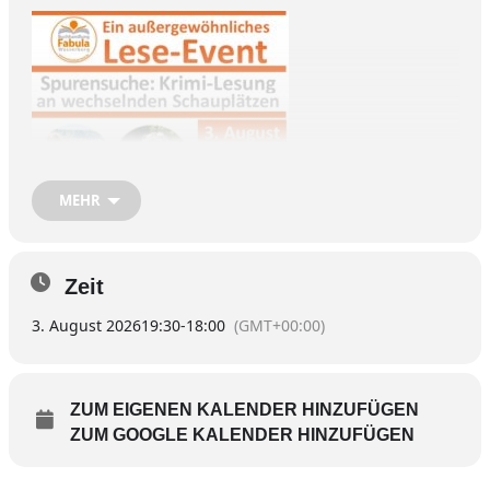
MEHR
Zeit
3. August 2026
19:30
-
18:00
(GMT+00:00)
Die Regionalkrimiautorin Monika Nebl und
Stadt-Entdeckerin Irene Kristen-Deliano laden
ZUM EIGENEN KALENDER HINZUFÜGEN
zu einem besonderen Krimi-Erlebnis ein: einer
Lesung mit Spurensuche an originalen
ZUM GOOGLE KALENDER HINZUFÜGEN
Schauplätzen aus den Minnie-Krimis und der
Wasserburger Stadtgeschichte.