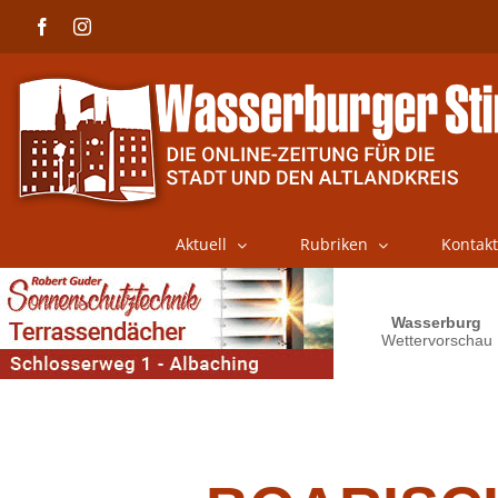
Skip
Facebook
Instagram
to
content
Aktuell
Rubriken
Kontakt