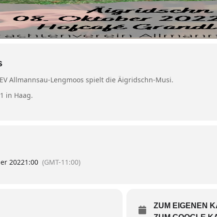
s
V Allmannsau-Lengmoos spielt die Äigridschn-Musi.
1 in Haag.
ber 2022
1:00
(GMT-11:00)
ZUM EIGENEN 