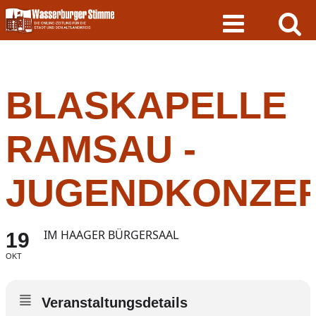
Skip
to
content
BLASKAPELLE
RAMSAU -
JUGENDKONZE
IM HAAGER BÜRGERSAAL
19
OKT
Veranstaltungsdetails