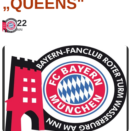
„QUEENS"
22
MAI