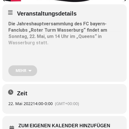
Veranstaltungsdetails
Die Jahreshauptversammlung des FC bayern-
Fanclubs „Roter Turm Wasserburg“ findet am
Sonntag, 22. Mai, um 14 Uhr im „Queens“ in
Wasserburg statt.
Die Tagesordnungspunkte:
MEHR
TOP 1: Begrüßung durch den Präsidenten
Zeit
22. Mai 2022
14:00
-
0:00
(GMT+00:00)
TOP 2: Bericht Präsident
TOP 3: Bericht Kassenwart
ZUM EIGENEN KALENDER HINZUFÜGEN