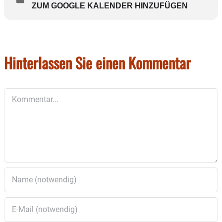
TOP 4: Bericht Kassenprüfer
ZUM GOOGLE KALENDER HINZUFÜGEN
TOP 5: Entlastung Vorstandschaft und Kassenwart
TOP 6: Wünsche und Anträge
Hinterlassen Sie einen Kommentar
Kommentar