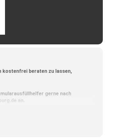
en kostenfrei beraten zu lassen,
rmularausfüllhelfer gerne nach
urg.de an.
gstermin – zum Beispiel für ein