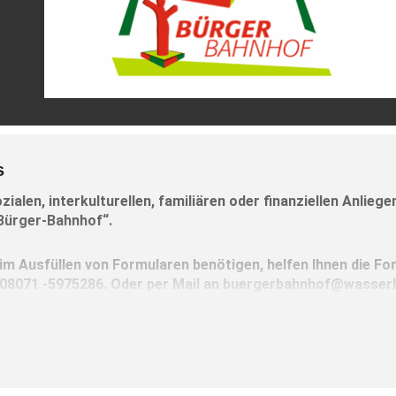
s
ozialen, interkulturellen, familiären oder finanziellen Anlieg
Bürger-Bahnhof“.
im Ausfüllen von Formularen benötigen, helfen Ihnen die Fo
 08071 -5975286. Oder per Mail an buergerbahnhof@wasserb
falls unter dieser Rufnummer für einen individuellen Beratun
l die offenen Beratungszeiten für Sie nicht passen.
er kommenden Woche: