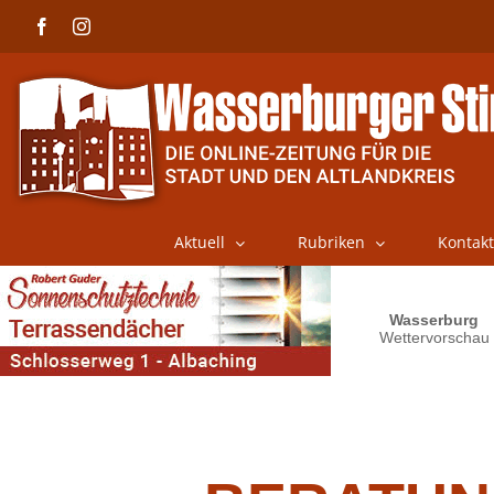
Skip
Facebook
Instagram
to
content
Aktuell
Rubriken
Kontakt