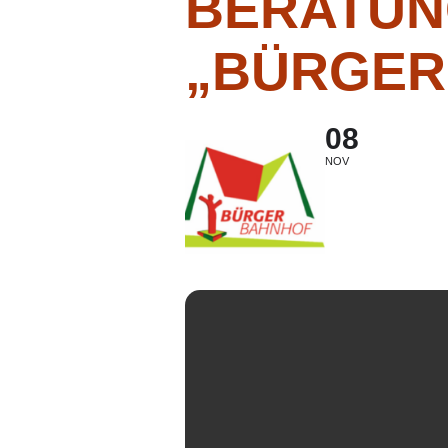
BERATUN
„BÜRGER
08
NOV