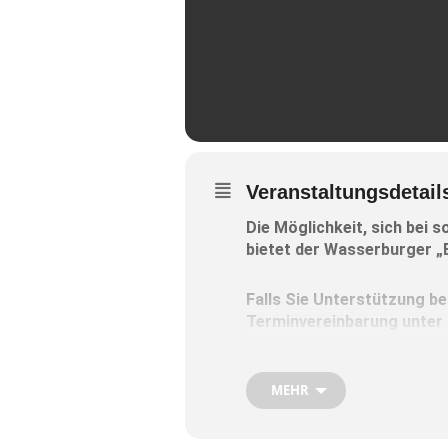
Veranstaltungsdetail
Die Möglichkeit, sich bei s
bietet der Wasserburger „
Falls Sie Unterstützung be
Terminvereinbarung unter
Bitte melden Sie sich eben
MEHR
längeres Anliegen oder wei
Die Beratungszeiten in d