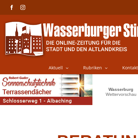
Skip
Facebook
Instagram
to
content
Aktuell
Rubriken
Kontakt