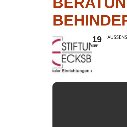
BERATUN
BEHINDE
AUSSENS
19
SEP