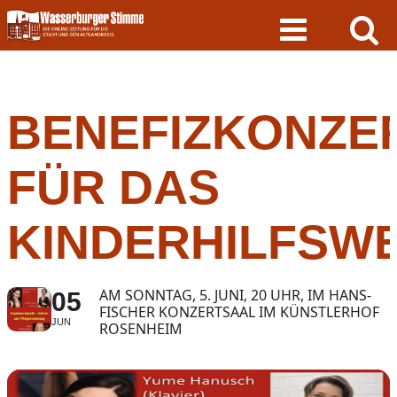
Skip
to
content
BENEFIZKONZE
FÜR DAS
KINDERHILFSW
AM SONNTAG, 5. JUNI, 20 UHR, IM HANS-
05
FISCHER KONZERTSAAL IM KÜNSTLERHOF
JUN
ROSENHEIM