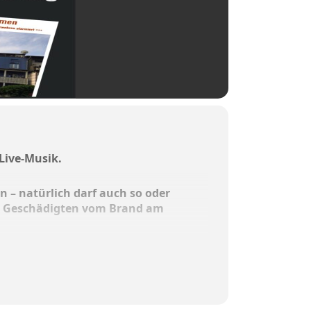
 Live-Musik.
 – natürlich darf auch so oder
n Geschädigten vom Brand am