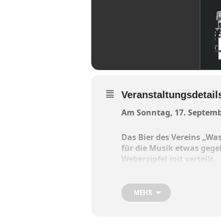
Veranstaltungsdetail
Am Sonntag, 17. September
Das Bier des Vereins „Wa
für die Musik etwas geg
Weberzipfel mit verteilt.
Mit dem Wasserburger Mus
MEHR