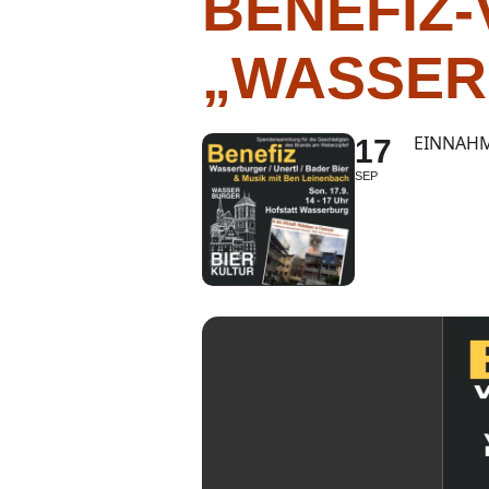
BENEFIZ
„WASSER
EINNAHM
17
SEP