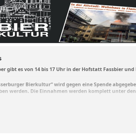
s
 gibt es von 14 bis 17 Uhr in der Hofstatt Fassbier und
sserburger Bierkultur“ wird gegen eine Spende abgegeben
eben werden. Die Einnahmen werden komplett unter de
iker Ben Leinenbach,