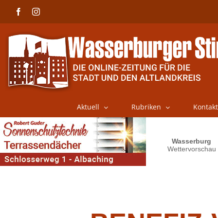
Skip
Facebook
Instagram
to
content
Aktuell
Rubriken
Kontakt