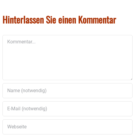
lockerern Folkpop, verpackt darin Geschichten
aus langen Nächten mit durchdachten Texten
Hinterlassen Sie einen Kommentar
und ans Kabarett grenzenden Ansagen.
Ein bunter Abend zum Lachen, Weinen und auch
Kommentar
zum Mitsingen.
Der Eintrittspreis beträgt 18 Euro.