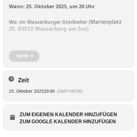
Wann: 25. Oktober 2025, um 20 Uhr
Marienplatz
Wo: im Wasserburger Gimlkeller (
25, 83512 Wasserburg am Inn)
MEHR
Beislpop Konzert in Gimplkeller? ExPunk und
Liedermacher Christoph „Coretto“ Schnelle,
kultiviert mit seiner Band „Folxklub“ den
Beislpop aus Wiener Gasthäusern, am Samstag,
Zeit
25. Oktober, um 20 Uhr sind sie zu Gast im
25. Oktober 2025
20:00
(GMT+00:00)
Wasserburger Gimplkeller.
Noch schnell ein Achterl in der Kultkneipe und
dazu ein par Lieder schrammeln, in Mundart,
ZUM EIGENEN KALENDER HINZUFÜGEN
Hochdeutsch, auch mal in Englisch. Bevor das
ZUM GOOGLE KALENDER HINZUFÜGEN
letzte Beisl zu macht singt der ExPunk Rocker
gegen den Verlust der Gasthauskultur seinen