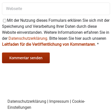
Binsteiner, Gabriele Redenböck, Richard Ettmüller, Hans
Oettl
Als zweiten Einakter zeigt das Albachinger Ensemble
Mit der Nutzung dieses Formulars erklären Sie sich mit der
einen Sketch von
Gerhard Polt aus der beliebten
Speicherung und Verarbeitung Ihrer Daten durch diese
Reihe „Fast wia im richtigen Leben“ namens „Im
Website einverstanden. Weitere Informationen erfahren Sie in
Finanzamt“.
der
Datenschutzerklärung.
Bitte lesen Sie hier auch unseren
Leitfaden für die Veröffentlichung von Kommentaren
.
*
Eine bisweilen erfolglose Humoristin sucht einen
Steuerfachmann auf, um die ein oder andere berufliche
Ausgabe steuerlich geltend machen zu können.
Immerhin ist man in ihrer Lage um jeden Cent froh, den
man von Vater Staat zurückbekommt. Doch im
Finanzamtsbüro mahlen die Mühlen – gemäß den
gängigen Beamtenklischees – eher langsam und man
bringt ihr gelinde gesagt recht wenig Hilfsbereitschaft
entgegen.
Datenschutzerklärung
|
Impressum
|
Cookie-
Es spielen:
Brigitte Voglsammer, Bernhard Seidinger,
Einstellungen
Michaela Ott